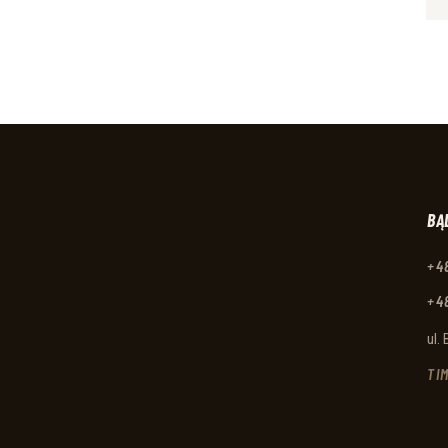
BĄ
+4
+4
ul.
TI