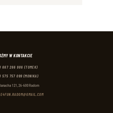
DŹMY W KONTAKCIE
8 667 266 986 (TOMEK)
8 575 757 099 (MONIKA)
 Banacha 121, 26-600 Radom
ME4FUN.RADOM@GMAIL.COM