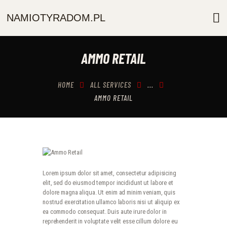
NAMIOTYRADOM.PL
NAMIOTYRADOM.PL
O NAS
AMMO RETAIL
OFERTA
AKCESORIA
HOME
ALL SERVICES
...
GALERIA
AMMO RETAIL
KONTAKT
Lorem ipsum dolor sit amet, consectetur adipisicing
elit, sed do eiusmod tempor incididunt ut labore et
dolore magna aliqua. Ut enim ad minim veniam, quis
nostrud exercitation ullamco laboris nisi ut aliquip ex
ea commodo consequat. Duis aute irure dolor in
reprehenderit in voluptate velit esse cillum dolore eu