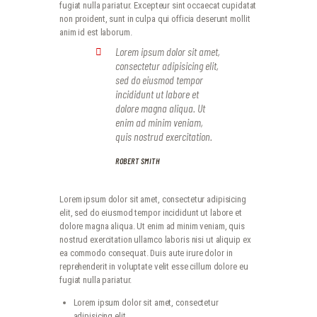
fugiat nulla pariatur. Excepteur sint occaecat cupidatat
non proident, sunt in culpa qui officia deserunt mollit
anim id est laborum.
Lorem ipsum dolor sit amet,
consectetur adipisicing elit,
sed do eiusmod tempor
incididunt ut labore et
dolore magna aliqua. Ut
enim ad minim veniam,
quis nostrud exercitation.
ROBERT SMITH
Lorem ipsum dolor sit amet, consectetur adipisicing
elit, sed do eiusmod tempor incididunt ut labore et
dolore magna aliqua. Ut enim ad minim veniam, quis
nostrud exercitation ullamco laboris nisi ut aliquip ex
ea commodo consequat. Duis aute irure dolor in
reprehenderit in voluptate velit esse cillum dolore eu
fugiat nulla pariatur.
Lorem ipsum dolor sit amet, consectetur
adipisicing elit